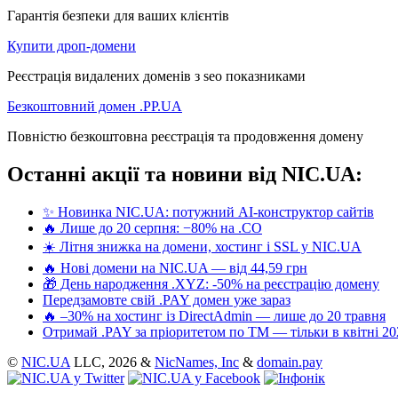
Гарантія безпеки для ваших клієнтів
Купити дроп-домени
Реєстрація видалених доменів з seo показниками
Безкоштовний домен .PP.UA
Повністю безкоштовна реєстрація та продовження домену
Останні акції та новини від NIC.UA:
✨ Новинка NIC.UA: потужний AI-конструктор сайтів
🔥 Лише до 20 серпня: −80% на .CO
☀️ Літня знижка на домени, хостинг і SSL у NIC.UA
🔥 Нові домени на NIC.UA — від 44,59 грн
🎁 День народження .XYZ: -50% на реєстрацію домену
Передзамовте свій .PAY домен уже зараз
🔥 –30% на хостинг із DirectAdmin — лише до 20 травня
Отримай .PAY за пріоритетом по ТМ — тільки в квітні 20
©
NIC.UA
LLC,
2026 &
NicNames, Inc
&
domain.pay